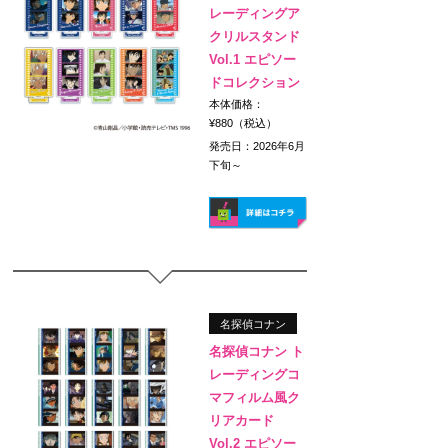
レーディングア
クリルスタンド
Vol.1 エピソー
ドコレクション
本体価格：
¥880（税込）
発売日：2026年6月
下旬～
名探偵コナン
名探偵コナン ト
レーディングコ
マフィルム風ク
リアカード
Vol.2 エピソー