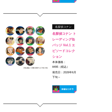
名探偵コナン
名探偵コナン ト
レーディング缶
バッジ Vol.1 エ
ピソードコレク
ション
本体価格：
¥495（税込）
発売日：2026年6月
下旬～