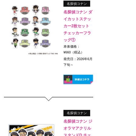
名探偵コナン
名探偵コナン ダ
イカットステッ
カー2枚セット
チェッカーフラ
ッグ①
本体価格：
¥660（税込）
発売日：2026年6月
下旬～
名探偵コナン
名探偵コナン ジ
オラマアクリル
スタンドD チェ