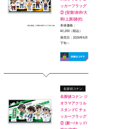
ッカーフラッグ
② (安室/赤井/大
和/上原/諸伏)
本体価格：
¥2,200（税込）
発売日：2026年6月
下旬～
名探偵コナン
名探偵コナン ジ
オラマアクリル
スタンドC チェ
ッカーフラッグ
② (新一/キッド/