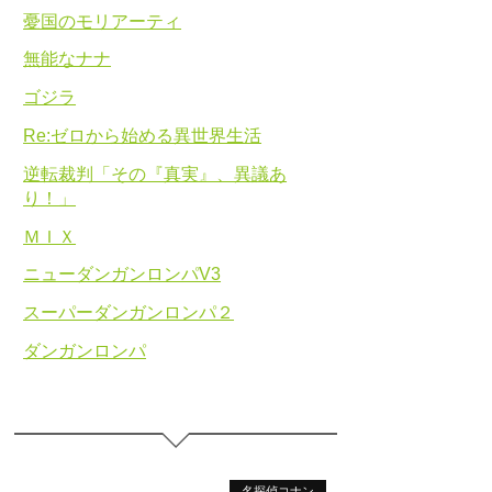
憂国のモリアーティ
無能なナナ
ゴジラ
Re:ゼロから始める異世界生活
逆転裁判「その『真実』、異議あ
り！」
ＭＩＸ
ニューダンガンロンパV3
スーパーダンガンロンパ２
ダンガンロンパ
名探偵コナン