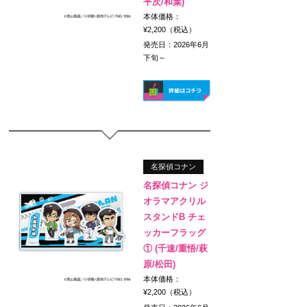
平次/和葉)
本体価格：
¥2,200（税込）
発売日：2026年6月
下旬～
名探偵コナン
名探偵コナン ジ
オラマアクリル
スタンドB チェ
ッカーフラッグ
① (千速/重悟/萩
原/松田)
本体価格：
¥2,200（税込）