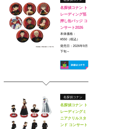
名探偵コナン ト
レーディング箔
押し缶バッジ コ
ンサート2026
本体価格：
¥550（税込）
発売日：2026年9月
下旬～
名探偵コナン
名探偵コナン ト
レーディングミ
ニアクリルスタ
ンド コンサート