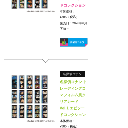
ドコレクション
本体価格：
¥385（税込）
発売日：2026年6月
下旬～
名探偵コナン
名探偵コナン ト
レーディングコ
マフィルム風ク
リアカード
Vol.1 エピソー
ドコレクション
本体価格：
¥385（税込）