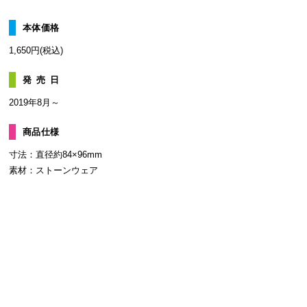
本体価格
1,650円(税込)
発売日
2019年8月～
商品仕様
寸法：直径約84×96mm
素材：ストーンウェア
JANコー
ド
4580221439507
販売場所
各種ショップにて販売