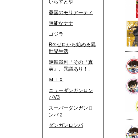
いらすとや
憂国のモリアーティ
無能なナナ
ゴジラ
Re:ゼロから始める異
世界生活
逆転裁判「その『真
実』、異議あり！」
ＭＩＸ
ニューダンガンロン
パV3
スーパーダンガンロ
ンパ２
ダンガンロンパ