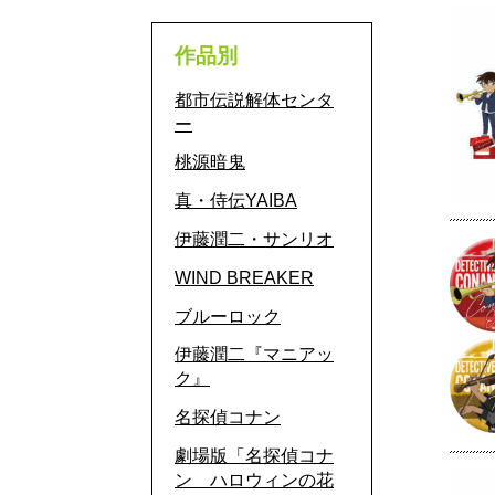
作品別
都市伝説解体センタ
ー
桃源暗鬼
真・侍伝YAIBA
伊藤潤二・サンリオ
WIND BREAKER
ブルーロック
伊藤潤二『マニアッ
ク』
名探偵コナン
劇場版「名探偵コナ
ン ハロウィンの花