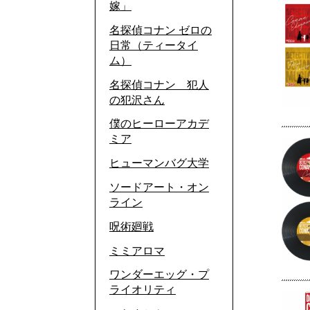
嫁」
名探偵コナン ゼロの
日常（ティータイ
ム）
名探偵コナン 犯人
の犯沢さん
僕のヒーローアカデ
ミア
ヒューマンバグ大学
ソードアート・オン
ライン
呪術廻戦
ミミアロマ
ワンダーエッグ・プ
ライオリティ