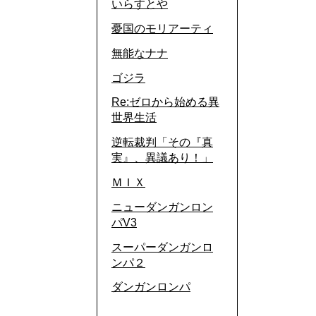
いらすとや
憂国のモリアーティ
無能なナナ
ゴジラ
Re:ゼロから始める異
世界生活
逆転裁判「その『真
実』、異議あり！」
ＭＩＸ
ニューダンガンロン
パV3
スーパーダンガンロ
ンパ２
ダンガンロンパ