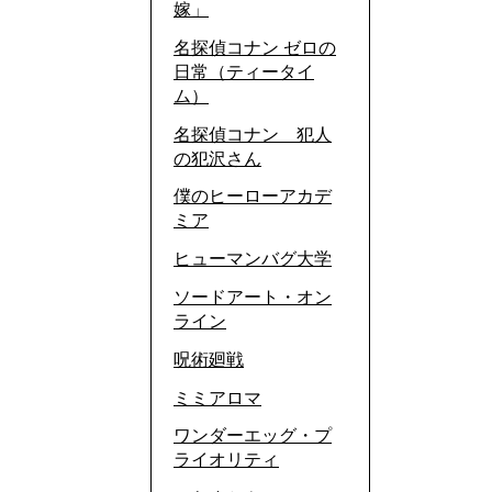
嫁」
名探偵コナン ゼロの
日常（ティータイ
ム）
名探偵コナン 犯人
の犯沢さん
僕のヒーローアカデ
ミア
ヒューマンバグ大学
ソードアート・オン
ライン
呪術廻戦
ミミアロマ
ワンダーエッグ・プ
ライオリティ