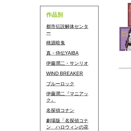
作品別
都市伝説解体センタ
ー
桃源暗鬼
真・侍伝YAIBA
伊藤潤二・サンリオ
WIND BREAKER
ブルーロック
伊藤潤二『マニアッ
ク』
名探偵コナン
劇場版「名探偵コナ
ン ハロウィンの花