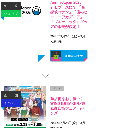
AnimeJapan 2025
東京
YTEブースにて 「名
探偵コナン」「僕のヒ
ショップ
ーローアカデミア」
「ブルーロック」グッ
ズの販売が決定！
2025年3月22日(土)～3月
23日(日)
アニメ
全国
商店街をお手伝い！
イベント
WIND BREAKER×東
風商店街フェア inハ
ンズ
2025年2月28日(金)～3月