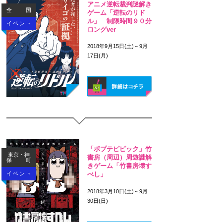
アニメ逆転裁判謎解き
全国
ゲーム「逆転のリド
ル」 制限時間９０分
イベント
ロングver
2018年9月15日(土)～9月
17日(月)
「ポプテピピック」竹
東京・神
書房（周辺）周遊謎解
保町
きゲーム「竹書房壊す
イベント
べし」
2018年3月10日(土)～9月
30日(日)