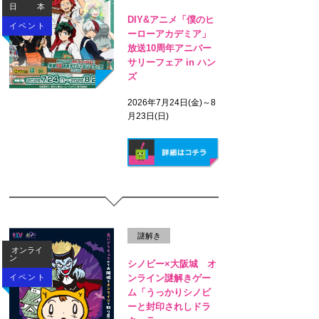
日本
DIY&アニメ「僕のヒ
イベント
ーローアカデミア」
放送10周年アニバー
サリーフェア in ハン
ズ
2026年7月24日(金)～8
月23日(日)
謎解き
オンライ
ン
シノビー×大阪城 オ
ンライン謎解きゲー
イベント
ム「うっかりシノビ
ーと封印されしドラ