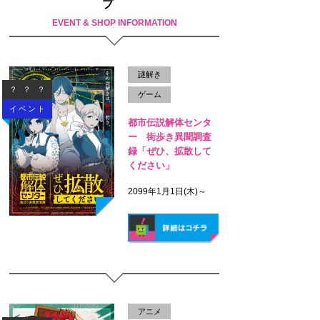
プ
EVENT & SHOP INFORMATION
謎解き
？？？
ゲーム
イベント
都市伝説解体センタ
ー 街歩き異聞調査
録「ぜひ、拡散して
ください」
2099年1月1日(木)～
アニメ