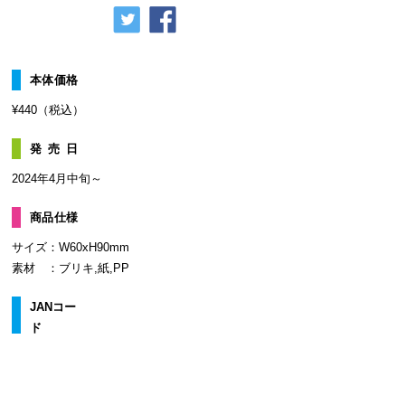
本体価格
¥440（税込）
発売日
2024年4月中旬～
商品仕様
サイズ：W60xH90mm
素材 ：ブリキ,紙,PP
JANコー
ド
4570148565076 ブルーロック トレーディング缶バ
ッジ 食べ歩き