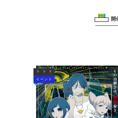
開
？？？
イベント